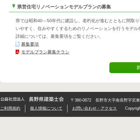
県営住宅リノベーションモデルプランの募集
県では昭和40～50年代に建設し、老朽化が進むとともに間取
いやすく、住みやすくするためのリノベーションを行うモデル
詳細については、募集要項をご覧ください。
募集要項
モデルプラン募集チラシ
〒380-0872 長野市大字南長野字宮東426
ご利用規約
個人情報について
お問い合わせ・アクセス
Copyrig