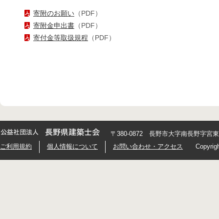
寄附のお願い
（PDF）
寄附金申出書
（PDF）
寄付金等取扱規程
（PDF）
〒380-0872 長野市大字南長野字宮東426
ご利用規約
個人情報について
お問い合わせ・アクセス
Copyrig