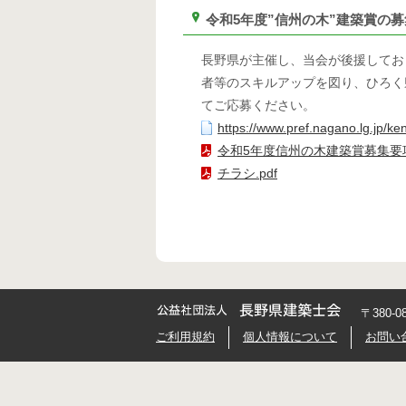
令和5年度”信州の木”建築賞の
長野県が主催し、当会が後援してお
者等のスキルアップを図り、ひろく
てご応募ください。
https://www.pref.nagano.lg.jp/k
令和5年度信州の木建築賞募集要項.
チラシ.pdf
〒380-
ご利用規約
個人情報について
お問い