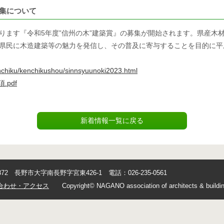
募集について
ります『令和5年度”信州の木”建築賞』の募集が開始されます。県産木
県民に木造建築等の魅力を発信し、その普及に寄与することを目的に平
enchiku/kenchikushou/sinnsyuunoki2023.html
pdf
新着情報一覧に戻る
0872 長野市大字南長野字宮東426-1 電話：026-235-0561
合わせ・アクセス
Copyright© NAGANO association of architects & buildin