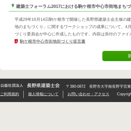
建築士フォーラム2017における駒ケ根市中心市街地まち
平成29年10月14日駒ケ根市で開催した長野県建築士会主催の
地のまちづくり」に関するワークショップの成果について、4月
づくり委員会が中心に作成したものです。内容は添付のファイ
駒ケ根市中心市街地街づくり提言書
〒380-0872 長野市大字南長野字宮東426
ご利用規約
個人情報について
お問い合わせ・アクセス
Copyrig