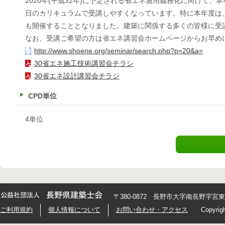
2020年(平成32年)に予定される省エネ適用義務化に向けて
日のカリキュラムで受講しやすくなっています。特に本年度は、
も開催することとなりました。建築に関係する多くの皆様に受
なお、受講ご希望の方は省エネ講習会ホームページからお早め
http://www.shoene.org/seminar/search.php?p=20&a=
30省エネ施工技術講習会チラシ
30省エネ設計講習会チラシ
CPD単位
4単位
〒380-0872 長野市大字南長野字宮東426
ご利用規約
個人情報について
お問い合わせ・アクセス
Copyrig